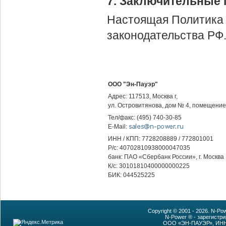
7. Заключительные
Настоящая Политика 
законодательства РФ.
ООО "Эн-Пауэр"
Адрес: 117513, Москва г,
ул. Островитянова, дом № 4, помещение
Тел/факс: (495) 740-30-85
E-Mail:
ИНН / КПП: 7728208889 / 772801001
Р/с: 40702810938000047035
банк: ПАО «Сбербанк России», г. Москва
К/с: 30101810400000000225
БИК: 044525225
Copyright © 2001 - 2026. N-P
N-Power ® - зарегистр
ООО «ЭН-ПАУЭР», ИНН: