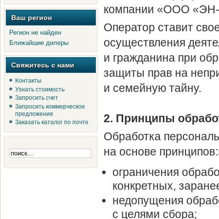
компании «ООО «ЭН-
Ваш регион
Оператор ставит сво
Регион не найден
осуществления деяте
Ближайшие дилеры
и гражданина при обр
Свяжитесь с нами
защиты прав на непр
Контакты
и семейную тайну.
Узнать стоимость
Запросить счет
Запросить коммерческое
предложение
2. Принципы обраб
Заказать каталог по почте
Обработка персонал
на основе принципов:
ограничения обраб
конкретных, заране
недопущения обраб
с целями сбора;