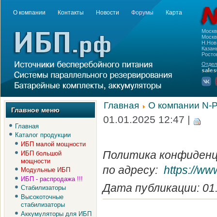
О компании
Контакты
Новости
Форумы
Карта
Моск
Москва
Н.Нов
Казань
Росто
Отдел
Главная
О компании N-
Главное меню
01.01.2025 12:47 |
Главная
Каталог продукции
ИБП малой мощности
Политика конфиденц
ИБП большой
мощности
по адресу:
https://ww
Модульные ИБП
ИБП - распродажа !!!
Дата публикации: 01
Стабилизаторы
Высокоточные
стабилизаторы
Аккумуляторы для ИБП