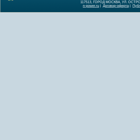
117513, ГОРОД МОСКВА, УЛ. ОСТР
n-power.ru
|
Договор-оферта
|
Пуб