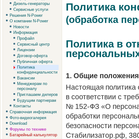
Политика ко
Дизель-генераторы
Сервисные услуги
Решения N-Power
(обработка пе
О компании N-Power
Новости
Информация
Профайл
Политика в о
Сервисный центр
Лицензии
персональны
Договор-оферта
Публичная оферта
Политика
конфиденциальности
1. Общие положения
Вакансии
Менеджерам по
Настоящая политика 
персоналу
Приглашаем дилеров
в соответствии с тре
Будущим партнерам
№ 152-ФЗ «О персона
Контакты
Справочная информация
обработки персональ
Фото-видеогалерея
Download
безопасности персон
Форумы по технике
Стабилизатор.рф, 380
Батарейный калькулятор