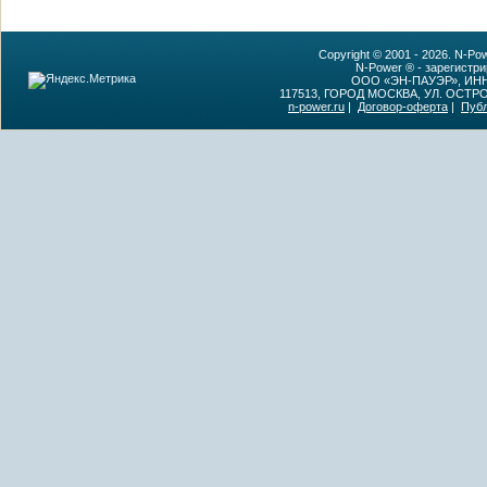
Copyright © 2001 - 2026. N-P
N-Power ® - зарегистр
ООО «ЭН-ПАУЭР», ИНН:
117513, ГОРОД МОСКВА, УЛ. ОСТР
n-power.ru
|
Договор-оферта
|
Пуб