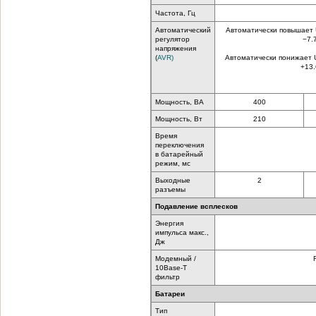
Частота, Гц
Автоматический
Автоматически повышает U 
регулятор
−7.
напряжения
(
AVR)
Автоматически понижает U 
+13
Мощность, ВА
400
Мощность, Вт
210
Время
переключения
в батарейный
режим, мс
Выходные
2
разъемы
Подавление всплесков
Энергия
импульса макс.,
Дж
Модемный /
10Base-T
фильтр
Батареи
Тип