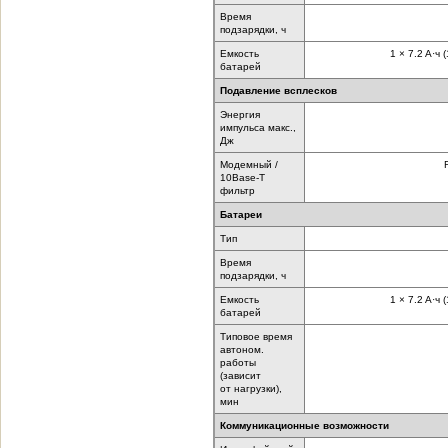
Время
подзарядки, ч
Емкость
1 × 7.2 A·ч 
батарей
Подавление всплесков
Энергия
импульса макс.,
Дж
Модемный /
10Base-T
фильтр
Батареи
Тип
Время
подзарядки, ч
Емкость
1 × 7.2 A·ч 
батарей
Типовое время
автоном.
работы
(зависит
от нагрузки),
мин
Коммуникационные возможности