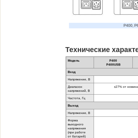
P400, P
Технические характе
Модель
P400
P400USB
Вход
Напряжение, В
Диапазон
±27% от номина
напряжений, В
Частота, Гц
Выход
Напряжение, В
Форма
выходного
напряжения
(при работе
от батарей)