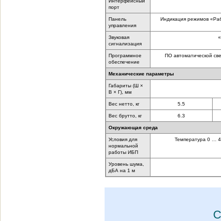
Интерфейсный
порт
Панель
Индикация режимов «Раб
управления
Звуковая
«
сигнализация
Программное
ПО автоматической све
обеспечение
Механические параметры
Габариты (Ш ×
В × Г), мм
Вес нетто, кг
5.5
Вес брутто, кг
6.3
Окружающая среда
Условия для
Температура 0 … 4
нормальной
работы ИБП
Уровень шума,
дБА на 1 м
С