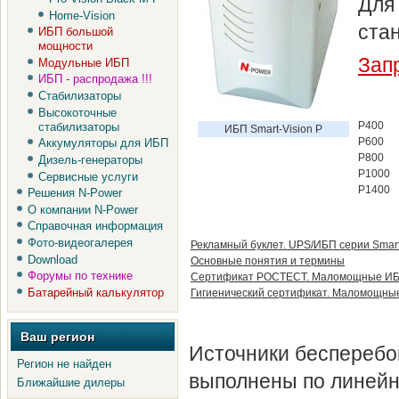
Для
Home-Vision
стан
ИБП большой
мощности
Зап
Модульные ИБП
ИБП - распродажа !!!
Стабилизаторы
Высокоточные
P400
стабилизаторы
ИБП Smart-Vision P
P600
Аккумуляторы для ИБП
P800
Дизель-генераторы
P1000
Сервисные услуги
P1400
Решения N-Power
О компании N-Power
Справочная информация
Фото-видеогалерея
Рекламный буклет. UPS/ИБП серии Smart
Download
Основные понятия и термины
Форумы по технике
Сертификат РОСТЕСТ. Маломощные ИБ
Батарейный калькулятор
Гигиенический сертификат. Маломощны
Ваш регион
Источники бесперебой
Регион не найден
выполнены по линейн
Ближайшие дилеры