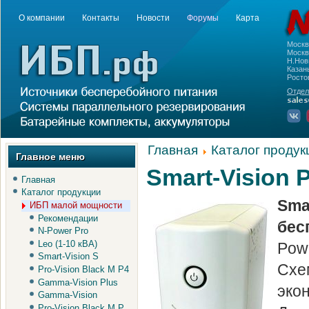
О компании
Контакты
Новости
Форумы
Карта
Моск
Москва
Н.Нов
Казань
Росто
Отдел
Главная
Каталог продук
Главное меню
Smart-Vision 
Главная
Каталог продукции
Sma
ИБП малой мощности
Рекомендации
бес
N-Power Pro
Leo (1-10 кВА)
Pow
Smart-Vision S
Сх
Pro-Vision Black M P4
Gamma-Vision Plus
эко
Gamma-Vision
Pro-Vision Black M P