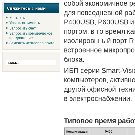
собой экономичное 
Свяжитесь с нами
для повседневной ра
Контакты
P400USB, P600USB и
Узнать стоимость
Запросить счет
портом, в то время к
Запросить коммерческое
предложение
изолировнный порт RS
Заказать каталог по почте
встроенное микропро
блока.
ИБП серии Smart-Vis
компьютеров, активно
другой офисной техн
в электроснабжении.
Типовое время рабо
Конфигурация
P400