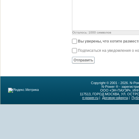
Осталось:
1000
символов
Вы уверены, что хотите размес
Подписаться на уведомления о н
Отправить
Copyright © 2001 - 2026. N-P
N-Power ® - зарегистр
ООО «ЭН-ПАУЭР», ИНН:
117513, ГОРОД МОСКВА, УЛ. ОСТР
n-power.ru
|
Договор-оферта
|
Пуб