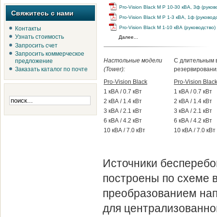
Pro-Vision Black M P 10-30 кВА, 3ф (руков
Свяжитесь с нами
Pro-Vision Black M P 1-3 кВА, 1ф (руковод
Pro-Vision Black M 1-10 кВА (руководство)
Контакты
Узнать стоимость
Далее...
Запросить счет
Запросить коммерческое
Настольные модели
С длительным 
предложение
(Tower):
резервирования
Заказать каталог по почте
Pro-Vision Black
Pro-Vision Blac
1 кВА / 0.7 кВт
1 кВА / 0.7 кВт
2 кВА / 1.4 кВт
2 кВА / 1.4 кВт
3 кВА / 2.1 кВт
3 кВА / 2.1 кВт
6 кВА / 4.2 кВт
6 кВА / 4.2 кВт
10 кВА / 7.0 кВт
10 кВА / 7.0 кВт
Источники бесперебой
построены по схеме 
преобразованием на
для централизованно