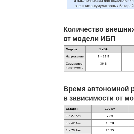
и наконечниками для подключения 
внешних аккумуляторных батарей
Количество внешних
от модели ИБП
Мoдель
1 кВА
Напряжение
3 × 12 В
Суммарное
36 В
напряжение
Время автономной р
в зависимости от мо
Батареи
100 Вт
3 × 27 А•ч
7:39
3 × 42 А•ч
13:28
3 × 70 А•ч
20:35