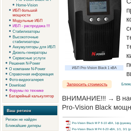
С
Home-Vision
п
ИБП большой
мощности
к
Модульные ИБП
ИБП - распродажа !!!
с
Стабилизаторы
т
Высокоточные
стабилизаторы
т
Аккумуляторы для ИБП
Дизель-генераторы
к
Сервисные услуги
п
Решения N-Power
ИБП Pro-Vision Black 1 кВА
О компании N-Power
в
Справочная информация
Фото-видеогалерея
Запросить стоимость
Ближ
Download
Форумы по технике
Батарейный калькулятор
ВНИМАНИЕ!!! → В на
Pro-Vision Black мощн
Ваш регион
Регион не найден
Pro-Vision Black M P 6-10 кВА, 1ф (руково
Ближайшие дилеры
Pro-Vision Black M P4 6-20 кВА, 1/1, 3/1 (