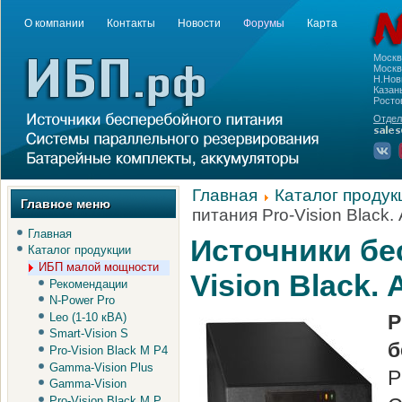
О компании
Контакты
Новости
Форумы
Карта
Моск
Москва
Н.Нов
Казань
Росто
Отдел
Главная
Каталог продук
Главное меню
питания Pro-Vision Black.
Главная
Источники бе
Каталог продукции
ИБП малой мощности
Vision Black.
Рекомендации
N-Power Pro
Leo (1-10 кВА)
P
Smart-Vision S
б
Pro-Vision Black M P4
Gamma-Vision Plus
P
Gamma-Vision
Pro-Vision Black M P