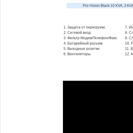
Prо-Visiоn Blаck 10 KVA, 3 KV
1. Защита от перегрузки.
7. И
2. Сетевой вход.
8. С
3. Фильтр Модем/Телефон/Факс.
9. С
4. Батарейный разъем.
10. 
5. Выходные розетки.
11. 
6. Вентиляторы.
12. 