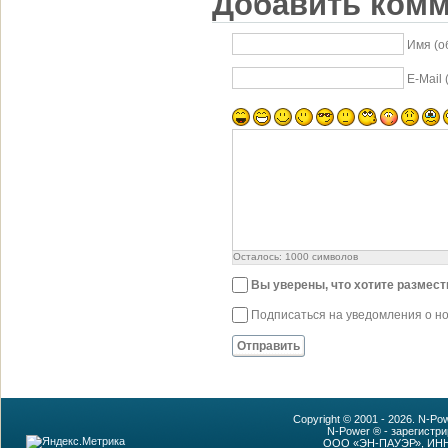
Добавить ком
Имя (о
E-Mail
Осталось:
1000
символов
Вы уверены, что хотите размес
Подписаться на уведомления о н
Отправить
Copyright © 2001 - 2026. N-P
N-Power ® - зарегистр
ООО «ЭН-ПАУЭР», ИНН: