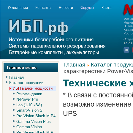
О компании
Контакты
Новости
Форумы
Карта
Моск
Москва
Н.Нов
Казань
Росто
Отдел
Главная
Каталог продук
Главное меню
характеристики Power-Vis
Главная
Технические 
Каталог продукции
ИБП малой мощности
* В связи с постоянн
Рекомендации
N-Power Pro
возможно изменение 
Leo (1-10 кВА)
Smart-Vision S
UPS
Pro-Vision Black M P4
Gamma-Vision Plus
Gamma-Vision
Pro-Vision Black M P