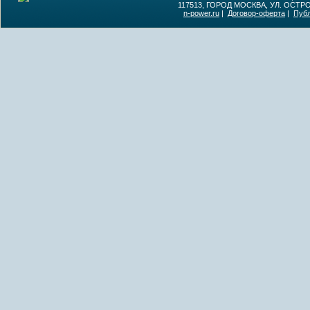
117513, ГОРОД МОСКВА, УЛ. ОСТР
n-power.ru
|
Договор-оферта
|
Пуб