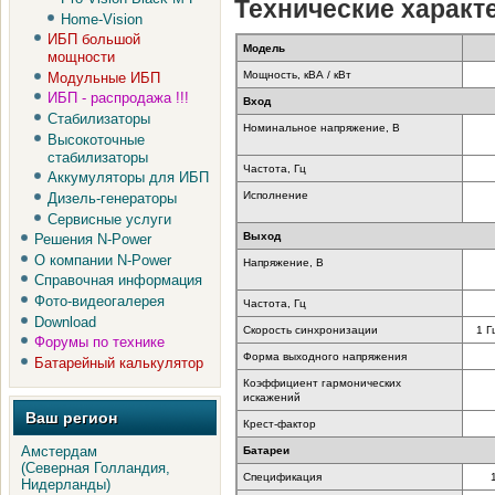
Технические характе
Home-Vision
ИБП большой
Модель
мощности
Мощность, кВА / кВт
Модульные ИБП
ИБП - распродажа !!!
Вход
Стабилизаторы
Номинальное напряжение, В
Высокоточные
стабилизаторы
Частота, Гц
Аккумуляторы для ИБП
Исполнение
Дизель-генераторы
Сервисные услуги
Выход
Решения N-Power
О компании N-Power
Напряжение, В
Справочная информация
Фото-видеогалерея
Частота, Гц
Download
Скорость синхронизации
1 Г
Форумы по технике
Форма выходного напряжения
Батарейный калькулятор
Коэффициент гармонических
искажений
Ваш регион
Крест-фактор
Амстердам
Батареи
(Северная Голландия,
Спецификация
Нидерланды)