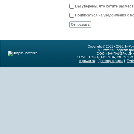
Вы уверены, что хотите размес
Подписаться на уведомления о н
Отправить
Copyright © 2001 - 2026. N-P
N-Power ® - зарегистр
ООО «ЭН-ПАУЭР», ИНН:
117513, ГОРОД МОСКВА, УЛ. ОСТР
n-power.ru
|
Договор-оферта
|
Пуб