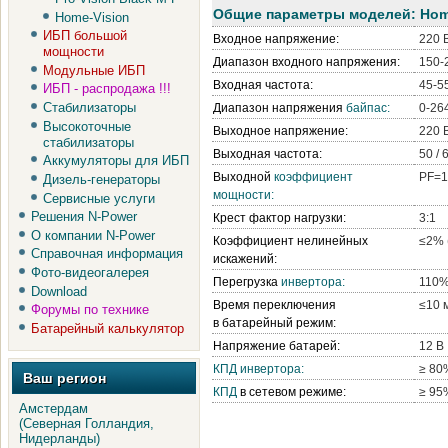
Общие параметры моделей:
Hom
Home-Vision
ИБП большой
Входное напряжение:
220 В
мощности
Диапазон входного напряжения:
150-2
Модульные ИБП
Входная частота:
45-5
ИБП - распродажа !!!
Стабилизаторы
Диапазон напряжения
байпас:
0-264
Высокоточные
Выходное напряжение:
220 В
стабилизаторы
Выходная частота:
50 / 
Аккумуляторы для ИБП
Выходной
коэффициент
PF=1
Дизель-генераторы
мощности:
Сервисные услуги
Решения N-Power
Крест фактор нагрузки:
3:1
О компании N-Power
Коэффициент нелинейных
≤2% 
Справочная информация
искажений:
Фото-видеогалерея
Перегрузка
инвертора:
110% 
Download
Время переключения
≤10 
Форумы по технике
в батарейный режим:
Батарейный калькулятор
Напряжение батарей:
12 В
КПД
инвертора:
≥ 80
Ваш регион
КПД
в сетевом режиме:
≥ 95
Амстердам
(Северная Голландия,
Нидерланды)