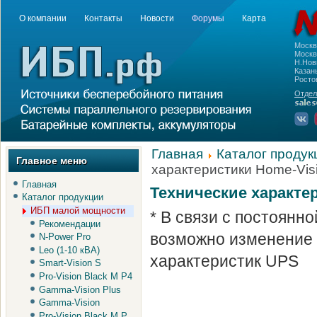
О компании
Контакты
Новости
Форумы
Карта
Моск
Москва
Н.Нов
Казань
Росто
Отдел
Главная
Каталог продук
Главное меню
характеристики Home-Vis
Главная
Технические характе
Каталог продукции
ИБП малой мощности
* В связи с постоянн
Рекомендации
возможно изменение 
N-Power Pro
Leo (1-10 кВА)
характеристик UPS
Smart-Vision S
Pro-Vision Black M P4
Gamma-Vision Plus
Gamma-Vision
Pro-Vision Black M P