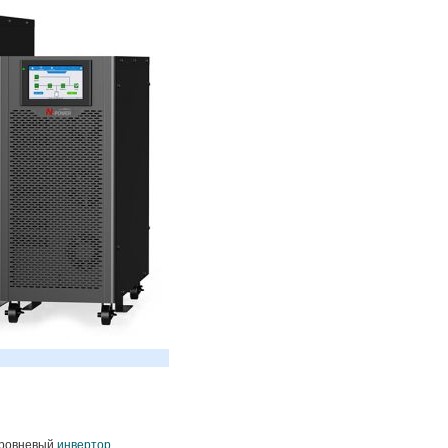
уровневый
инвертор
.