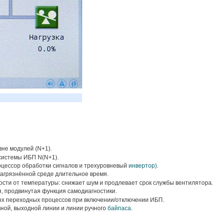
не модулей (N+1).
системы ИБП N(N+1).
цессор обработки сигналов и трехуровневый
инвертор)
.
агрязнённой среде длительное время.
ости от температуры: снижает шум и продлевает срок службы вентилятора.
, продвинутая функция самодиагностики.
ых переходных процессов при включении/отключении ИБП.
ной, выходной линии и линии ручного
байпаса
.