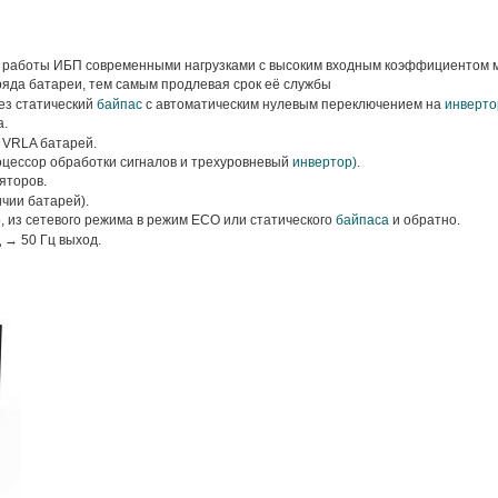
я работы ИБП современными нагрузками с высоким входным коэффициентом 
яда батареи, тем самым продлевая срок её службы
ез статический
байпас
с автоматическим нулевым переключением на
инверто
а.
 VRLA батарей.
цессор обработки сигналов и трехуровневый
инвертор)
.
яторов.
чии батарей).
, из сетевого режима в режим ECO или статического
байпаса
и обратно.
 → 50 Гц выход.