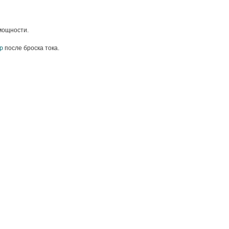
мощности.
р
после броска тока.