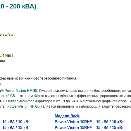
 - 200 кВА)
ые 3ф/3ф
о 4 ИБП
вость
хфазные и
сточники бесперебойного питания
.
А
er®
Power-Vision HF G5:
Лучший в своём классе источник бесперебойного пит
ion HF G5
— это семейство высоконадёжных, эффективных, управляемых и к
кВА в напольном форм-факторе и от 10 до 60 кВА в стоечном форм-факторе.
оты,
Power-Vision HF G5
является правильным выбором для защиты серверног
Модели Rack:
 10 кВА / 10 кВт
Power-Vision
10RHF – 10 кВА / 10 кВт
– 15 кВА / 15 кВт
Power-Vision
15RHF – 15 кВА / 15 кВт