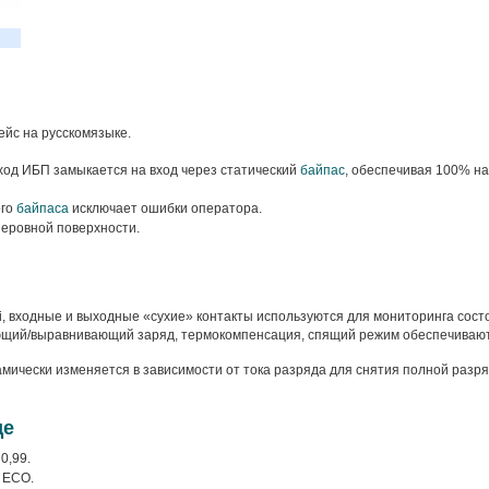
йс на русскомязыке.
ход ИБП замыкается на вход через статический
байпас
, обеспечивая 100% на
ого
байпаса
исключает ошибки оператора.
еровной поверхности.
Fi, входные и выходные «сухие» контакты используются для мониторинга сос
ющий/выравнивающий заряд, термокомпенсация, спящий режим обеспечивают 
ически изменяется в зависимости от тока разряда для снятия полной разряд
де
0,99.
 ECO.