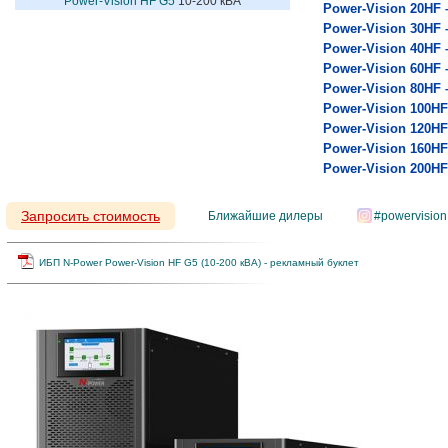
Power-Vision HF G5
 10-200 кВА
Power-Vision
20HF 
Power-Vision
30HF 
Power-Vision
40HF 
Power-Vision
60HF 
Power-Vision
80HF 
Power-Vision
100HF
Power-Vision
120HF
Power-Vision
160HF
Power-Vision
200HF
Запросить стоимость
Ближайшие дилеры
#powervisio
ИБП N-Power Power-Vision HF G5 (10-200 кВА) - рекламный буклет