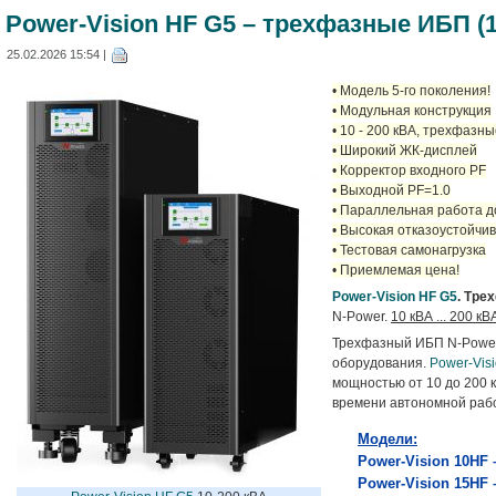
Power-Vision HF G5 – трехфазные ИБП (10
25.02.2026 15:54 |
• Модель 5-го поколения!
• Модульная конструкция
• 10 - 200 кВА, трехфазн
• Широкий ЖК-дисплей
• Корректор входного PF
• Выходной PF=1.0
• Параллельная работа д
• Высокая отказоустойчи
• Тестовая самонагрузка
• Приемлемая цена!
Power-Vision HF G5
. Тре
N-Power
.
10 кВА ... 200 кВ
Трехфазный ИБП N-Pow
оборудования.
Power-Vis
мощностью от 10 до 200 
времени автономной раб
Модели:
Power-Vision 10HF –
Power-Vision
15HF 