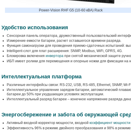
Power-Vision RHF G5 (10-60 кВА) Rack
Удобство использования
Сенсорная панель оператора, дружественный пользовательский интерфе
Измерение емкости батареи, расчет оставшегося времени разряда.
Функция самонагрузки для проведения приемо-сдаточных испытаний: вы
Intelligent-слот для плат расширения: SNMP, Modbus, WiFi, GPRS, 4G.
Блокировка включения
инвертора
при снятой механической защите ручн
ИБП имеет ролики для перемещения и опорные ножки для фиксации на н
Интеллектуальная платформа
Различные интерфейсы связи: RS-232, USB, RS-485, Ethernet, SNMP, Wi-
Интеллектуальное управление зарядом батареи, автоматический плава
батареи до 50% при ухудшающих условиях эксплуатации.
Интеллектуальный разряд батареи – конечное напряжение разряда динам
Энергосбережение и забота об окружающей сре
Активный входной корректор мощности, входной
коэффициент мощности
Эффективность 96% в режиме двойного преобразования и 98% в режиме